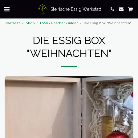
Steirische Essig Werkstatt
Startseite
Shop
ESSIG Geschenksideen
Die Essig Box "Weihnachten"
DIE ESSIG BOX
"WEIHNACHTEN"