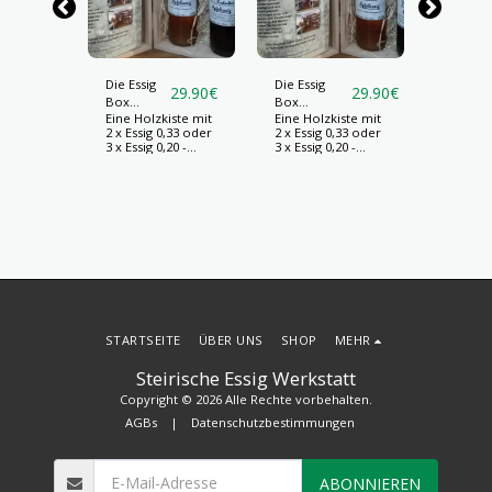
Die Essig
Die Essig
3-Essig-
29.90
€
29.90
€
Box
Box
Flasche
Eine Holzkiste mit
Eine Holzkiste mit
3 Essig 
"Ostern"
"Geburtstag"
2 x Essig 0,33 oder
2 x Essig 0,33 oder
einer Fl
28.90
€
3 x Essig 0,20 -
3 x Essig 0,20 -
freie Wa
Inhalt frei wählbar!
Inhalt frei wählbar!
Apfeless
en in
Liter,
che,
Weißwei
 z.B.
Liter un
0,3
Brombe
Apfeless
sig 0,3
Liter!
0,25
STARTSEITE
ÜBER UNS
SHOP
MEHR
Steirische Essig Werkstatt
Copyright © 2026 Alle Rechte vorbehalten.
AGBs
|
Datenschutzbestimmungen
ABONNIEREN