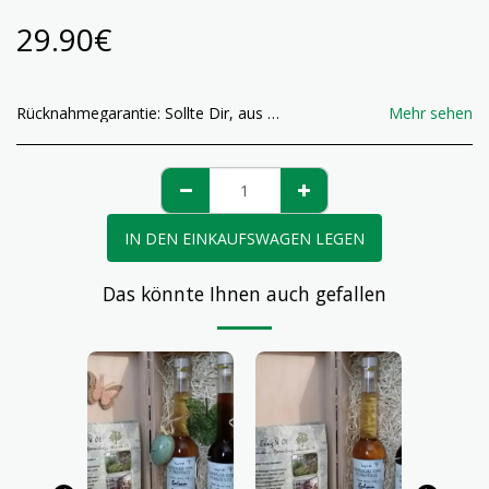
29.90
€
Rücknahmegarantie:
Sollte Dir, aus welchem Grund auch immer, der gekaufte Essig, oder das Gewürz oder die Essig Box nicht gefallen, so hast du das Recht , dieses Produkt, innerhalb von 14 Tagen, an uns zu retournieren, sofern das Produkt noch ungeöffnet ist! Der Kaufpreis wird nach einlangen der retournierten Ware umgehenst zurückerstattet! Die Portokosten werden vom Käufer bezahlt!
Mehr sehen
IN DEN EINKAUFSWAGEN LEGEN
Das könnte Ihnen auch gefallen