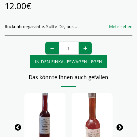
12.00
€
Rücknahmegarantie:
Sollte Dir, aus welchem Grund auch immer, der gekaufte Essig, oder das Gewürz oder die Essig Box nicht gefallen, so hast du das Recht , dieses Produkt, innerhalb von 14 Tagen, an uns zu retournieren, sofern das Produkt noch ungeöffnet ist! Der Kaufpreis wird nach einlangen der retournierten Ware umgehenst zurückerstattet! Die Portokosten werden vom Käufer bezahlt!
Mehr sehen
IN DEN EINKAUFSWAGEN LEGEN
Das könnte Ihnen auch gefallen