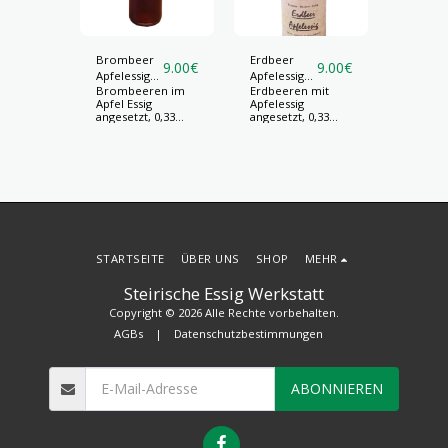
Brombeer
Erdbeer
Himbee
9.00
€
9.00
€
9.00
€
Apfelessig
Apfelessig
Apfeless
 mit
Brombeeren im
Erdbeeren mit
Himbee
0,33
0,33
0,33
Apfel Essig
Apfelessig
Apfeless
0,33
angesetzt, 0,33
angesetzt, 0,33
angesetz
Liter
Liter
Liter
STARTSEITE
ÜBER UNS
SHOP
MEHR
Steirische Essig Werkstatt
Copyright © 2026 Alle Rechte vorbehalten.
AGBs
|
Datenschutzbestimmungen
ABONNIEREN